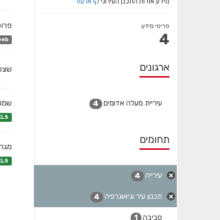
מידע אודות התכנן העירוני
קראו עוד
פרוט
פריטי מידע
4
web
ארגונים
שצפי
שמות
עיריית מעלה אדומים
4
XLS
תחומים
מגרש
XLS
עירייה
4
תכנון עיר וגיאוגרפיה
4
סביבה
1