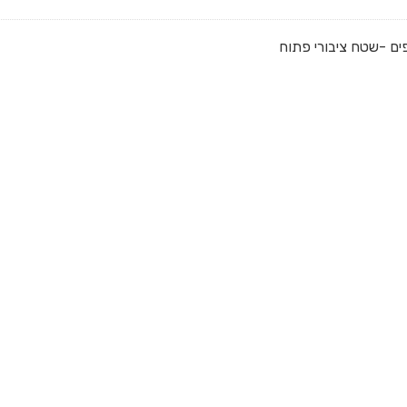
ם -שטח ציבורי פתוח